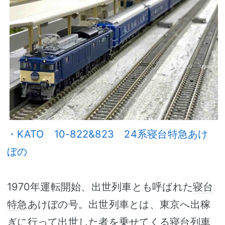
・KATO 10-822&823 24系寝台特急あけ
ぼの
1970年運転開始、出世列車とも呼ばれた
寝台
特急
あけぼの号。出世列車とは、東京へ出稼
ぎに行って出世した者を乗せてくる
寝台列車