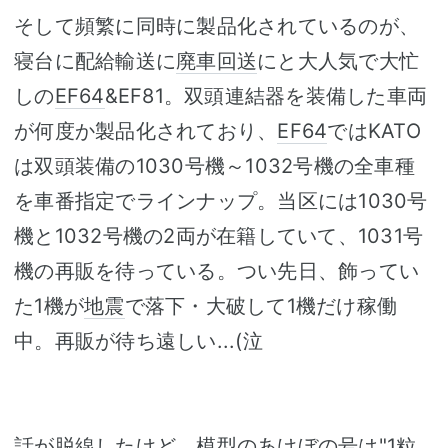
そして頻繁に同時に製品化されているのが、
寝台に配給輸送に
廃車回送
にと大人気で大忙
しの
EF64
&EF81。双頭連結器を装備した車両
が何度か製品化されており、
EF64
ではKATO
は双頭装備の1030号機～1032号機の全車種
を車番指定でラインナップ。当区には1030号
機と1032号機の2両が在籍していて、1031号
機の再販を待っている。つい先日、飾ってい
た1機が
地震
で落下・大破して1機だけ稼働
中。再販が待ち遠しい...(泣
話が脱線したけど、模型のあけぼの号は"1粒