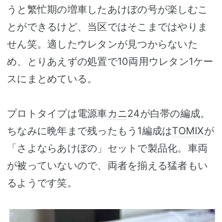
うと繁忙期の増車したあけぼの号が楽しむこ
とができるけど、当区ではそこまではやりま
せん笑。適したウレタンが見つからないた
め、とりあえずの処置で10両用ウレタン1ケー
スにまとめている。
プロトタイプは電源車
カニ
24が白帯の編成。
ちなみに晩年まで残ったもう1編成は
TOMIX
が
「さよならあけぼの」セットで製品化。車両
が被っていないので、両者を揃える猛者もい
るようです笑。