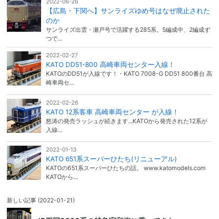
2022-06-26
【広島・下関へ】サンライズゆめ号はなぜ廃止された
のか
サンライズ出雲・瀬戸号で活躍する285系。5編成中、2編成ず
つで…
2022-02-27
KATO DD51-800 高崎車両センター入線！
KATOのDD51が入線です！・KATO 7008-G DD51 800番台 高
崎車両セ…
2022-02-26
KATO 12系客車 高崎車両センター が入線！
怒涛の発売ラッシュが続きます...KATOから発売された12系が
入線…
2022-01-13
KATO 651系スーパーひたち(リニューアル)
KATOの651系スーパーひたちの話。 www.katomodels.com
KATOから…
新しい記事
(2022-01-21)